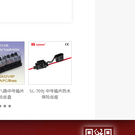
SL-709JE 中号插片防
ACU
水保险丝座
8 八路中号插片
SL-709J 中号插片防水
险丝盒
保险丝座