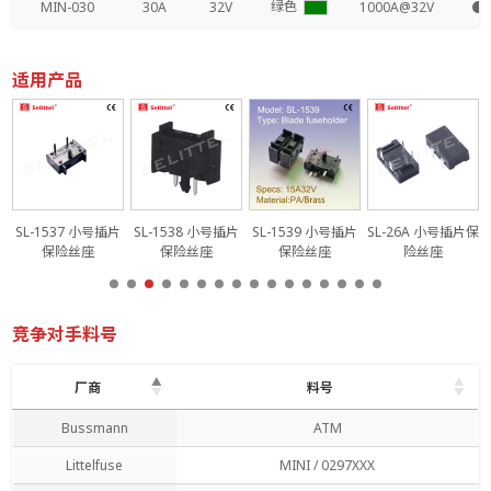
绿色
MIN-030
30A
32V
1000A@32V
●
适用产品
片
SL-1537 小号插片
SL-1538 小号插片
SL-1539 小号插片
SL-26A 小号插片保
保险丝座
保险丝座
保险丝座
险丝座
竞争对手料号
厂商
料号
厂商
料号
Bussmann
ATM
Littelfuse
MINI / 0297XXX