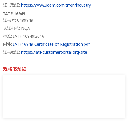
证书验证:
https://www.udem.com.tr/en/industry
IATF 16949
证书号: 0489949
认证机构: NQA
标准: IATF 16949:2016
附件:
IATF16949 Certificate of Registration.pdf
证书验证:
https://iatf-customerportal.org/site
规格书预览