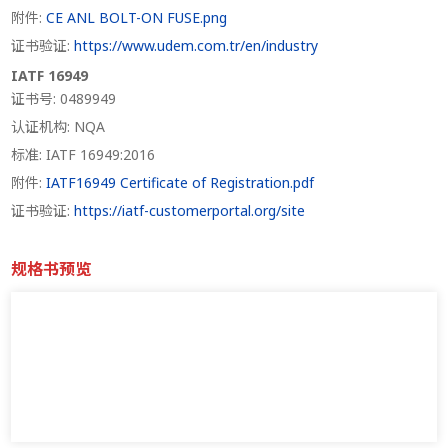
附件:
CE ANL BOLT-ON FUSE.png
证书验证:
https://www.udem.com.tr/en/industry
IATF 16949
证书号: 0489949
认证机构: NQA
标准: IATF 16949:2016
附件:
IATF16949 Certificate of Registration.pdf
证书验证:
https://iatf-customerportal.org/site
规格书预览