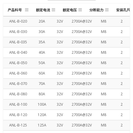
产品料号
额定电流
额定电压
分断能力
安装孔尺
ANL-B-020
20A
32V
2700A@32V
M8
2
ANL-B-030
30A
32V
2700A@32V
M8
2
ANL-B-035
35A
32V
2700A@32V
M8
2
ANL-B-040
40A
32V
2700A@32V
M8
2
ANL-B-050
50A
32V
2700A@32V
M8
2
ANL-B-060
60A
32V
2700A@32V
M8
2
ANL-B-070
70A
32V
2700A@32V
M8
2
ANL-B-080
80A
32V
2700A@32V
M8
2
ANL-B-100
100A
32V
2700A@32V
M8
2
ANL-B-120
120A
32V
2700A@32V
M8
2
ANL-B-125
125A
32V
2700A@32V
M8
2