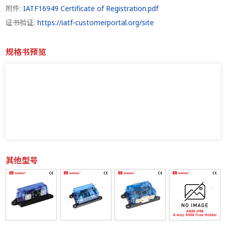
附件:
IATF16949 Certificate of Registration.pdf
证书验证:
https://iatf-customerportal.org/site
规格书预览
其他型号