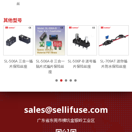
丝
其他型号
电
SL-506A 三合一插
SL-506A-B 三合一
SL-506P-B 迷号插
SL-709AT 迷你插
片保险丝座
贴片式插片保险丝
片保险丝座
片防水保险丝座
座
sales@sellifuse.com
广东省东莞市横坑金银岭工业区